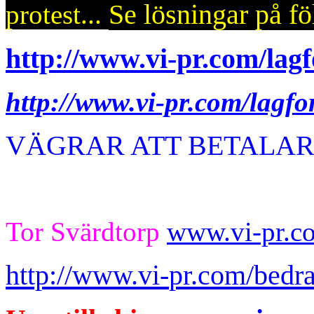
Se
lösn
i
ngar på fö
protest...
http://www.vi-pr.com/lagf
http://www.vi-pr.com/lagfo
VÄGRAR ATT BETALA
Tor Svärdtorp
www.vi-pr.c
http://www.vi-
pr.
com
/
bedr