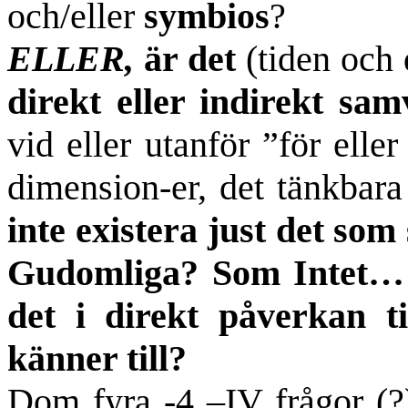
och/eller
symbios
?
ELLER,
är det
(tiden och
direkt eller indirekt sa
vid eller utanför ”för eller
dimension-er, det tänkbara
inte existera just det s
Gudomliga? Som Intet… u
det i direkt påverkan t
känner till?
Dom fyra -4 –IV frågor (?