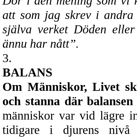
Dör i den mening som vi k
att som jag skrev i andr
själva verket Döden elle
ännu har nått”.
3.
BALANS
Om Människor, Livet sku
och stanna där balansen ä
människor var vid lägre in
tidigare i djurens nivå