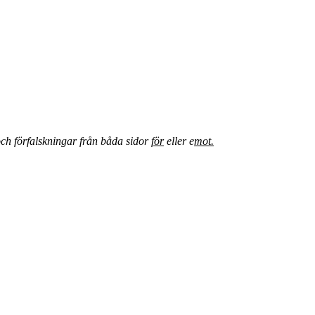
 och förfalskningar från båda sidor
för
eller e
mot.