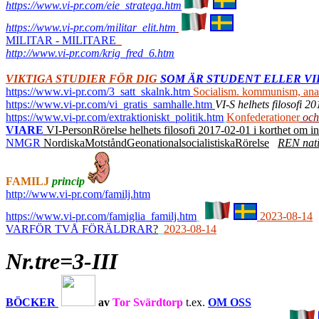
https://www.vi-pr.com/eie_stratega.htm
https://www.vi-pr.com/militar_elit.htm
MILITAR - MILITARE
http://www.vi-pr.com/krig_fred_6.htm
VIKTIGA STUDIER FÖR DIG
SOM ÄR STUDENT ELLER VIL
https://www.vi-pr.com/3_satt_skalnk.htm
Socialism. kommunism, anark
https://www.vi-pr.com/vi_gratis_samhalle.htm
VI-S helhets filosofi 2
https://www.vi-pr.com/extraktioniskt_politik.htm
Konfederationer
och
VIARE
VI-PersonRörelse helhets filosofi 2017-02-01 i korthet om ind
NMGR
NordiskaMotståndGeonationalsocialistiskaRörelse
REN nati
FAMILJ
princip
http://www.vi-pr.com/familj.htm
https://www.vi-pr.com/famiglia_familj.htm
2023-08-14
VARFÖR TVÅ FÖRÄLDRAR
?
2023-08-14
Nr.tre=3-III
BÖCKER
av
Tor Svärdtorp
t.ex.
OM OSS