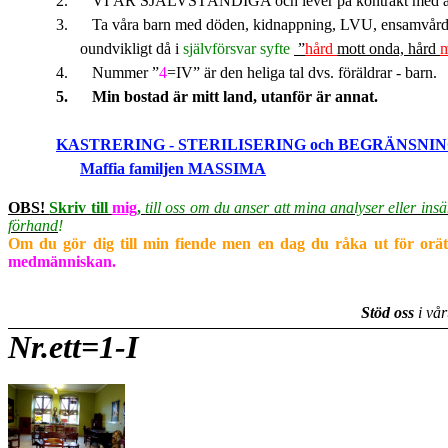
2.
VI ÄR SJÄLVSTÄNDIGA och lever på kontrakt med andra 
3. Ta våra barn med döden, kidnappning, LVU, ensamvård
oundvikligt då i
självförsvar syfte
”
hård
mott onda, hård
m
4.
Nummer ”
4
=IV” är den heliga tal dvs. föräldrar - barn.
5.
Min bostad är mitt land, utanför är annat.
KASTRERING - STERILISERING och BEGRÄNSNI
Maffia familjen MASSIMA
OBS!
Skriv till
mig
,
till oss om du anser att mina analyser eller ins
förhand
!
Om du gör dig till min fiende men en dag du råka ut för orättv
medmänniskan.
Stöd oss
i vår
Nr.ett=1-I