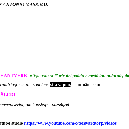
N ANTONIO MASSIMO.
HANTVERK
artigianato
dall'
arte del palato
e
medicina naturale, da
örändringar m.m. som t.ex.
v
ita vapen,
naturmänniskor.
ÅLERI
generalisering om kunskap...
varsågod
...
utube studio
https://www.youtube.com/c/torsvardtorp/videos