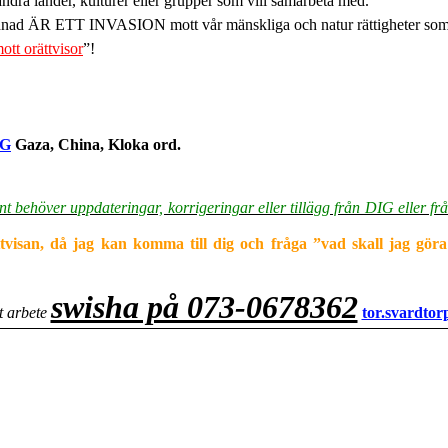
länder, kulturer eller grupper som vill samarbeta med.
nad ÄR ETT INVASION mott vår mänskliga och natur rättigheter so
ott orättvisor
”!
NG
Gaza, China, Kloka ord.
änt behöver uppdateringar, korrigeringar eller tillägg från DIG eller frå
isan, då jag kan komma till dig och fråga ”vad skall jag göra f
swisha på 073-0678362
t arbete
tor.svardto