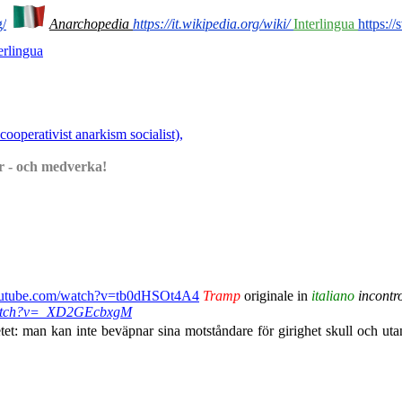
g/
Anarchopedia
https://it.wikipedia.org/wiki/
Interlingua
https:/
erlingua
ooperativist anarkism socialist),
har - och medverka!
outube.com/watch?v=tb0dHSOt4A4
Tramp
originale in
italiano
incontr
/watch?v=_XD2GEcbxgM
tet: man kan inte beväpnar sina motståndare för girighet skull och 