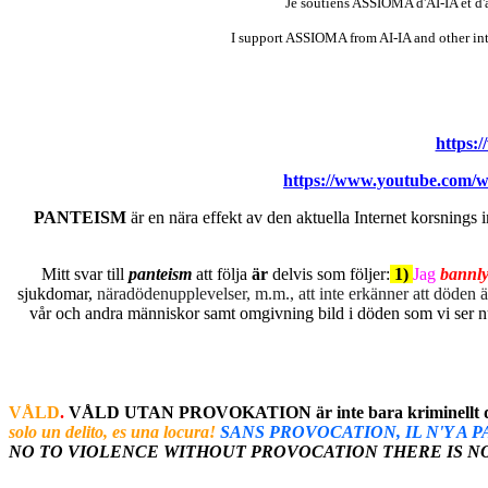
Je soutiens ASSIOMA d'AI-IA et d'a
I support ASSIOMA from AI-IA and other in
https:
https://www.youtube.com/
PANTEISM
är en nära effekt av den aktuella Internet korsnings 
Mitt svar till
panteism
att följa
är
delvis som följer:
1)
Jag
bannly
sjukdomar,
näradödenupplevelser, m.m., att inte erkänner att döden
vår och andra människor samt omgivning bild i döden som vi ser nu i
VÅLD
.
VÅLD UTAN PROVOKATION är inte bara kriminellt d
solo un delito, es una locura!
SANS PROVOCATION, IL N'Y A PAS D
NO TO VIOLENCE WITHOUT PROVOCATION THERE IS NO VIOL