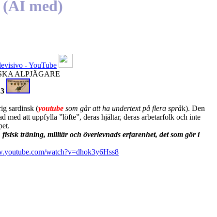
(AI med)
elevisivo - YouTube
LIENSKA ALPJÄGARE
23
ig sardinsk (
youtube
som går att ha undertext på flera språ
k). Den
d att uppfylla ”löfte”, deras hjältar, deras arbetarfolk och inte
pet.
sisk träning, militär och överlevnads erfarenhet, det som gör i
ww.youtube.com/watch?v=dhok3y6Hss8