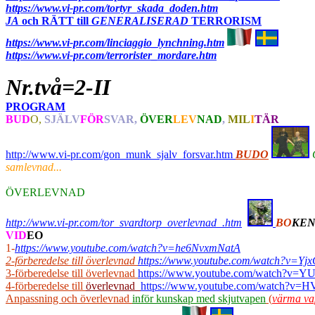
https://www.vi-pr.com/tortyr_skada_doden.htm
JA
och RÄTT till
GENERALISERAD
TERRORISM
https://www.vi-pr.com/linciaggio_lynchning.htm
https://www.vi-pr.com/terrorister_mordare.htm
Nr.två=2-II
PROGRAM
BUD
O,
SJÄLV
FÖR
SVAR,
ÖVER
LEV
NAD
,
MIL
I
TÄR
http://www.vi-pr.com/gon_munk_sjalv_forsvar.htm
BUDO
samlevnad...
ÖVERLEVNAD
http://www.vi-pr.com/tor_svardtorp_overlevnad_.htm
BO
KE
V
ID
EO
1-
https://www.youtube.com/watch?v=he6NvxmNatA
2-förberedelse till överlevnad
https://www.youtube.com/watch?v=Yj
3-förberedelse till överlevnad
https://www.youtube.com/watch?v=
4-förberedelse till
överlevnad
https://www.youtube.com/watch?v=
Anpassning och överlevnad
inför kunskap med skjutvapen
(
värma va