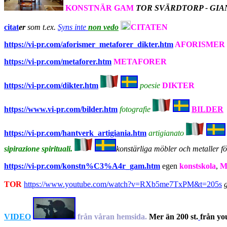
KONSTNÄR GAM
T
OR SVÄRDTORP - GIA
citat
er
som t.ex.
Syns inte
non vedo
CITATEN
https://vi-pr.com/aforismer_metaforer_dikter.htm
AFORISMER
https://vi-pr.com/metaforer.htm
METAFORER
https://vi-pr.com/dikter.htm
poesie
DIKTER
https://www.vi-pr.com/bilder.htm
fotografie
BILDER
https://vi-pr.com/hantverk_artigiania.htm
artigianato
sipirazione spirituali.
konstärliga möbler och metaller f
https://vi-pr.com/konstn%C3%A4r_gam.htm
egen
konstskola
,
M
TOR
https://www.youtube.com/watch?v=RXb5me7TxPM&t=205s
VIDEO
från våran hemsida.
Mer än 200 st.
från yo