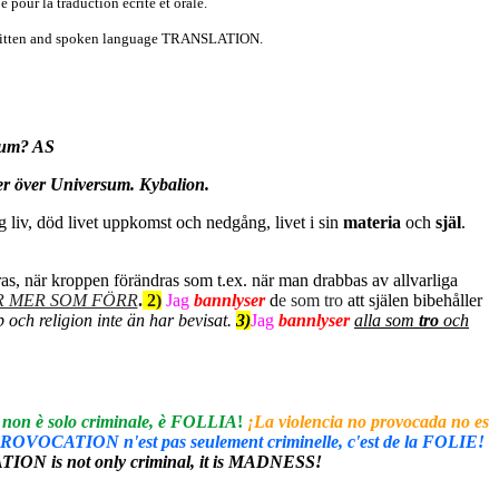
pour la traduction écrite et orale.
g written and spoken language TRANSLATION.
sum? AS
r över Universum. Kybalion.
ng liv, död livet uppkomst och nedgång, livet i sin
materia
och
själ
.
ras, när kroppen förändras som t.ex. när man drabbas av allvarliga
R MER SOM FÖRR
.
2)
Jag
bannlyser
d
e som tro
att själen bibehåller
 och religion inte än har bevisat.
3)
Jag
bannlyser
alla som
tro
och
è solo criminale, è FOLLIA
!
¡La violencia no provocada no es
CATION n'est pas seulement criminelle, c'est de la FOLIE!
s not only criminal, it is MADNESS!