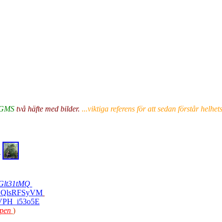
GMS
två häfte med bilder.
...viktiga referens för att sedan förstår helh
N
xGlt31tMQ
YUQlsRFSyVM
HVPH_i53o5E
pen
)