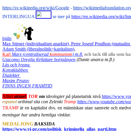
https://sv.wikipedia.org/wiki/Google
-
https://wikimediafoundation.or
INTERLINGUA
se mer på
https://en.wikipedia.org/wiki/Int
hjälp
Max Stirner (individualism anarkist), Perre Josepf Prudhon (mutualist c
Adam Smith (liberalpolitik=kapitalism)
,
Karl
Marx (centraliserad
kommunism
) m.fl.
och tack till alla som 
Giacomo Oreglia författare bortgången
(Dante anarca m.fl.)
Läs och lyssna
Konstklubben
Dialekter
Maxim Prozov
FINNS INGEN FRAMTID
Alltid
aktuel
l
TOR
om
ideologier
på
planetarisk nivå
https://www.y
espanol
orihinal sita con Zelenki
Tramp
https://www.youtube.com
TRAMP
är en kapitalist dvs. en människan utan samvete och medve
meningar har andra hemliga vinklar.
MEDALJONG
BAKSIDA
https://www.vi-pr.com/politisk_kriminella_allas_parti.htm