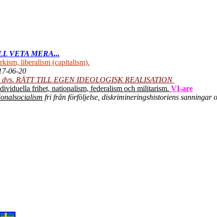
L VETA MERA...
ism, liberalism (capitalism).
017-06-20
 dvs. RÄTT TILL EGEN IDEOLOGISK REALISATION
ividuella frihet, nationalism, federalism och militarism.
VI-are
onalsocialism
fri från förföljelse, diskrimineringshistoriens sanningar