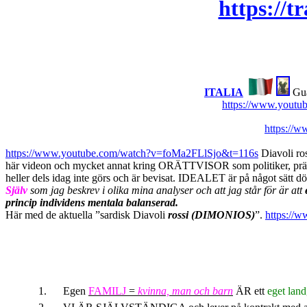
https://t
ITAL
IA
Gua
https://www.yout
https://w
https://www.youtube.com/watch?v=foMa2FLlSjo&t=116s
Diavoli ro
här videon och mycket annat kring ORÄTTVISOR som politiker, präster,
heller dels idag inte görs och är bevisat. IDEALET är på något sätt d
Själv
som jag beskrev i olika mina analyser och att jag står för är att
princip individens mentala balanserad.
Här med de aktuella ”sardisk Diavoli
rossi (DIMONIOS)
”.
https:/
1.
Egen
FAMILJ
=
kvinna, man och barn
ÄR ett
eget land