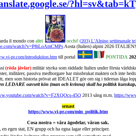
ranslate.google.se/?hl=sv&tab=kT
rda il mondo con
altri
occhi!
(203) L'Alpino settimanale t
ube.com/watch?v=P8iLoAmCMPs
Aosta (Italien) alpini 2026 ITA
ww.vi-pr.com/introduktion.htm
till portal
PONTIDA
20
ssi
(röda jävlar)
militär styrka som räddade Italien under första världskr
 militärer, passiva medborgare har missbrukat makten och inte hedrad me
ött, men som historia prövat att IDEALET gör om sig i tidernas låga lop
en LEDARE oavsett kön (man och kvinna) skall ha politisk kunskap, fi
/www.youtube.com/watch?v=F2XQOcs-45Q
2013 sång m.m.
https://w
senast
https://www.vi-pr.com/min_politik.htm
Cosa nostra = våra ägodelar, våran sak.
, en egen stat, EN grupp och ha egna lagar eller principer.