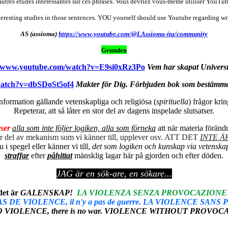
utres études intéressantes sur ces phrases. Vous devriez vous-même utiliser YouTube 
teresting studies in those sentences. YOU yourself should use Youtube regardin
AS (assioma)
https://www.youtube.com/@LAssioma-ita/community
Grunden
//www.youtube.com/watch?v=E9si0xRz3Po
Vem har skapat Univer
watch?v=dbSDoSt5of4
Makter för Dig. Förbjuden bok som bestämme
information gällande vetenskapliga och religiösa (
spirituella
) frågor kri
Repeterar, att så låter en stor del av dagens inspelade slutsatser.
ser
alla som inte följer logiken, alla som förneka
att när materia föränd
 är del av mekanism som vi känner till, upplever osv. ATT DET
INTE Ä
 spegel eller känner vi till,
det som
logiken och kunskap via vetenskap
straffar
efter
påhittat
mänsklig lagar här på gjorden och efter döden.
JAG är en sök-are, en sökare...
et är
GALENSKAP!
LA VIOLENZA SENZA PROVOCAZIONE non 
E VIOLENCE, il n'y a pas de guerre. LA VIOLENCE SANS PROVO
ENCE, there is no war. VIOLENCE WITHOUT PROVOCATION i