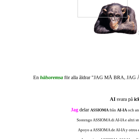
En
hälsoremsa
för alla åldrar "JAG MÅ BRA, JAG ÄR 
AI
svara på
ic
Jag
delar
ASSIOMA
från
AI-IA
och an
Sostengo ASSIOMA di AI-IA e altri stu
Apoyo a ASSIOMA de AI-IA y otros es